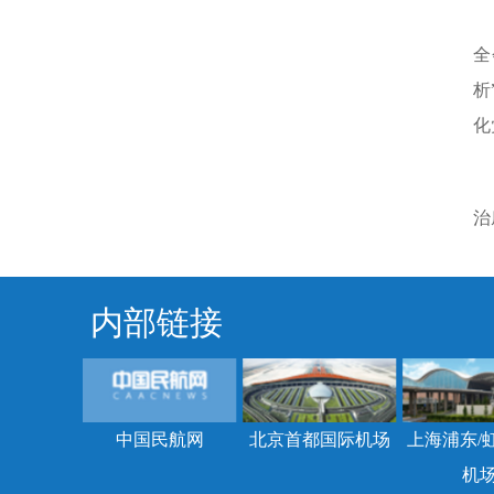
全
析
化
治
内部链接
中国民航网
北京首都国际机场
上海浦东/
机