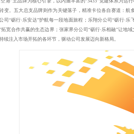
·空港”主品牌为核心引擎，以内涵丰富的“3433”党建体系为运
转变。五大总支品牌则作为关键落子，精准卡位各自赛道：航食
公司“砺行·乐安达”护航每一段地面旅程；乐翔分公司“砺行·乐
”拓宽合作共赢的生态边界；张家界分公司“砺行·乐相融”让地
持续注入市场开拓的各环节，驱动公司发展迈向新格局。