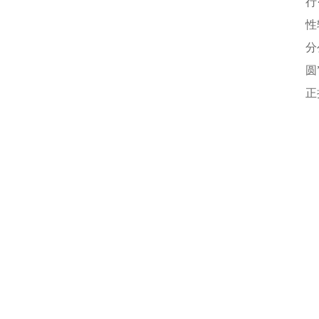
行
性
分
圆
正