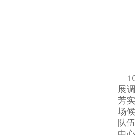
展
芳实
场
队
中