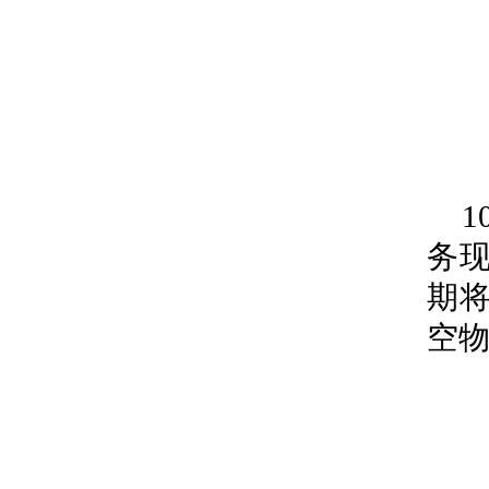
务现
期将
空