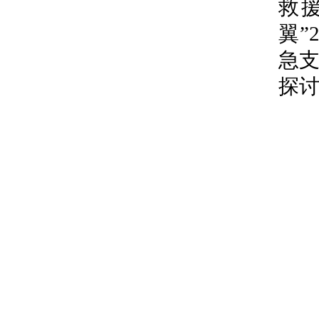
救
翼”
急
探