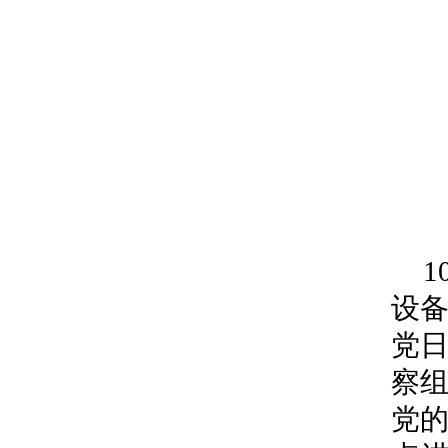
设备
党
察
党