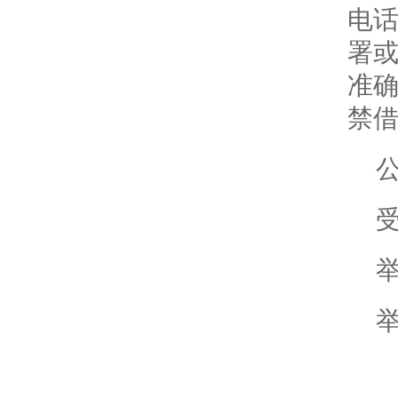
电
署
准
禁
公
举
举