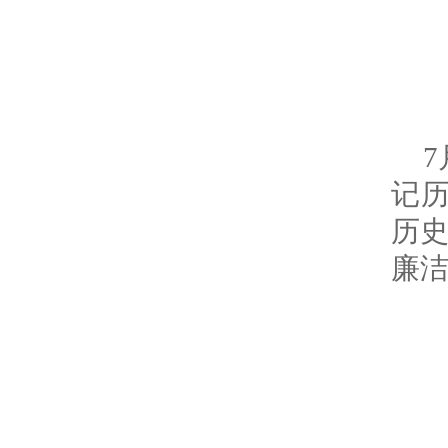
记
历
廉