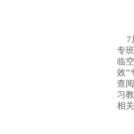
专
临
效
查
习
相