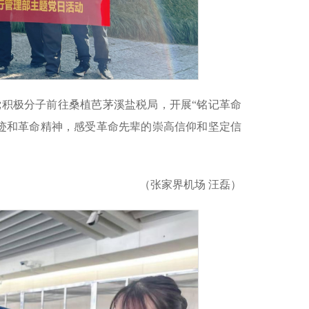
党积极分子前往桑植芭茅溪盐税局，开展“铭记革命
迹和革命精神，感受革命先辈的崇高信仰和坚定信
（张家界机场 汪磊）