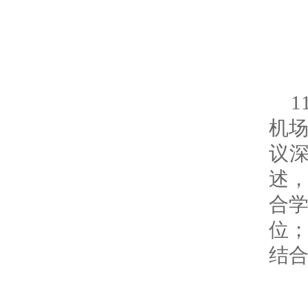
机
议
述
合
位
结