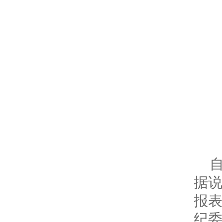
据
报
纪委