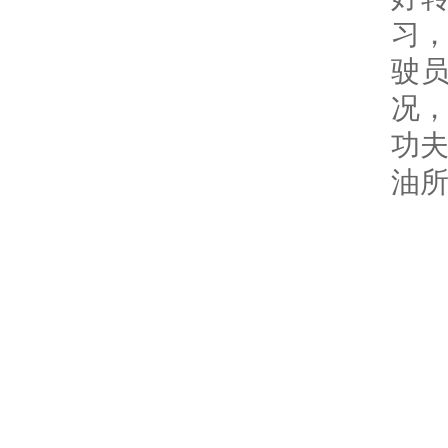
习，
驶
况
功
油