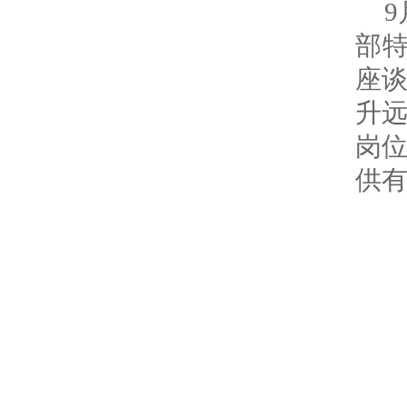
部特
座
升
岗
供