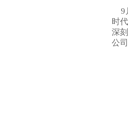
时
深
公