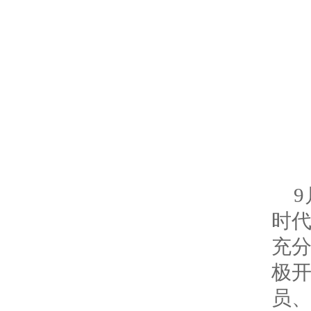
时
充
极
员