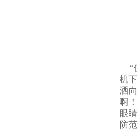
机
洒
啊
眼
防