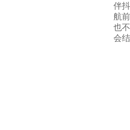
伴
航
也
会