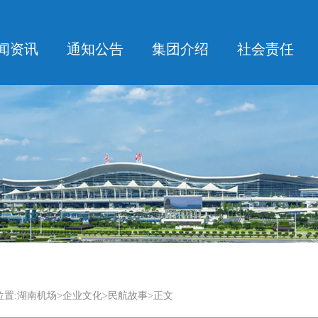
闻资讯
通知公告
集团介绍
社会责任
置:
湖南机场
>
企业文化
>民航故事>正文