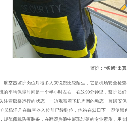
监护：“炙烤”出真
航空器监护岗位对很多人来说都比较陌生，它是机场安全检查
班的平均保障时间是一个半小时左右，在这90分钟里，监护员
关注着廊桥运行的状态，一边观察着飞机周围的动态，兼顾安保
护员杨洋舟在航空器入位前已经到位，他站在烈日下，即使黑
，规范佩戴防疫装备，在翻滚热浪中展现过硬的专业素质，用实