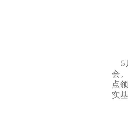
会
点
实