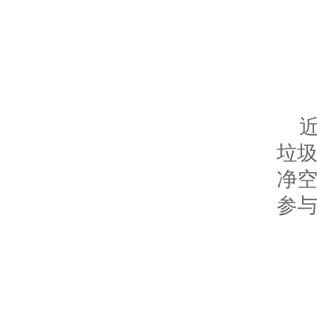
垃
净
参