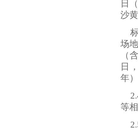
日
沙黄
场地
（
日
年
等
2