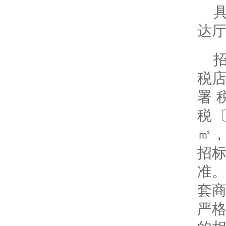
达
税店
署
税〔
㎡，
招
准
套
严