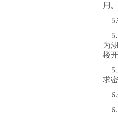
用
5
5
为湖
楼
求
6
6