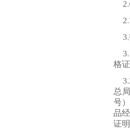
2
2
3
格
3
总局
号
品
证