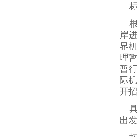
岸进
界
理暂
暂行
际机
开
出