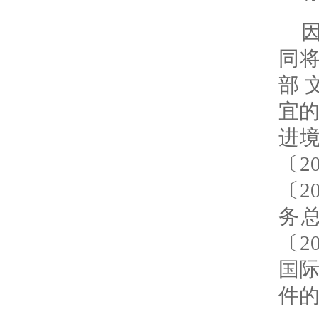
同将
部 
宜的
进
〔2
〔2
务
〔2
国
件