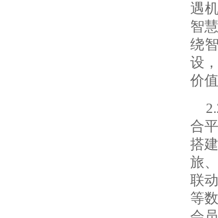
遇
智慧
绕
设
价
合
搭
旅
联
等
会