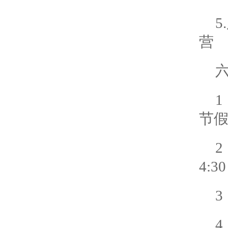
营
1
节
2
4: