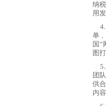
纳
用
单
国”
图
团
供
内