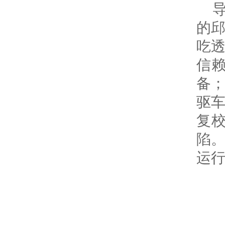
的
吃
信
备
驱
复
陷
运行