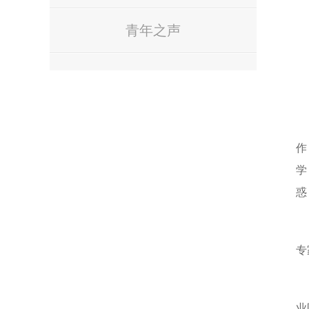
青年之声
作
学
惑
专
业