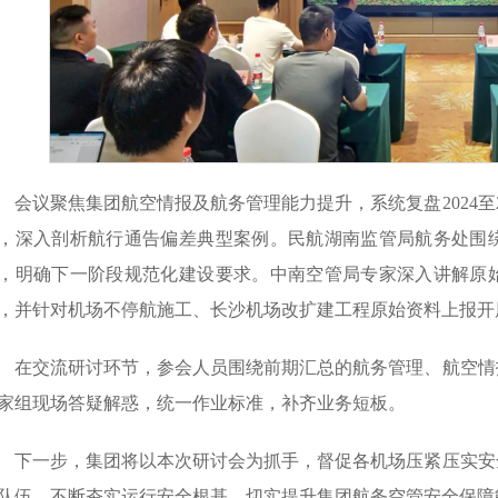
会议聚焦集团航空情报及航务管理能力提升，系统复盘2024至
，深入剖析
航行通告
偏差典型案例。民航湖南监管局航务处围
，明确下一阶段规范化建设要求。中南空管局专家深入讲解原
，并针对
机场不停航施工
、长沙机场改扩建工程原始资料上报开
在交流研讨环节，参会人员围绕前期汇总的航务管理、航空情
家组现场答疑解惑，统一作业标准，补齐业务短板。
下一步，集团将以本次研讨会为抓手，督促各机场压紧压实安
队伍，不断夯实运行安全根基，切实提升集团航务空管安全保障