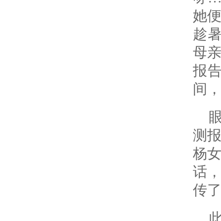
她
趁暑
母
报
间
测
杨
话
传